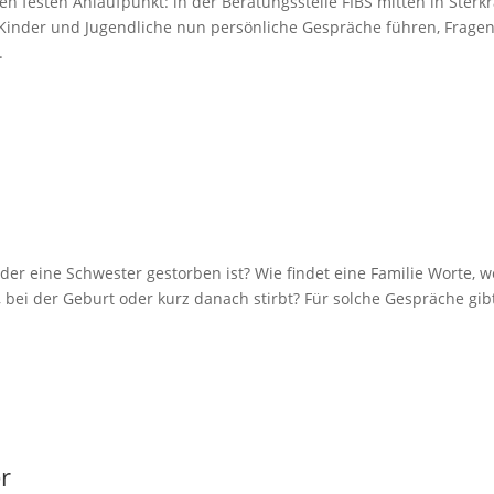
 festen Anlaufpunkt: in der Beratungsstelle FIBS mitten in Sterk
 Kinder und Jugendliche nun persönliche Gespräche führen, Frage
.
der eine Schwester gestorben ist? Wie findet eine Familie Worte, 
bei der Geburt oder kurz danach stirbt? Für solche Gespräche gib
r