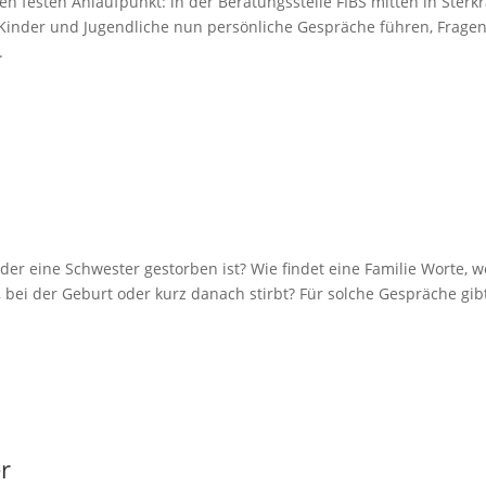
 festen Anlaufpunkt: in der Beratungsstelle FIBS mitten in Sterk
 Kinder und Jugendliche nun persönliche Gespräche führen, Frage
.
der eine Schwester gestorben ist? Wie findet eine Familie Worte, 
bei der Geburt oder kurz danach stirbt? Für solche Gespräche gib
r